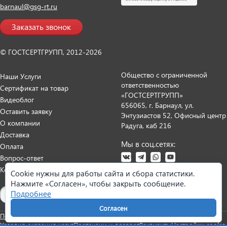
barnaul@gsg-rt.ru
Заказать звонок
© ГОСТСЕРТГРУПП, 2012-2026
Общество с ограниченной
Наши Услуги
ответственностью
Сертификат на товар
«ГОСТСЕРТГРУПП»
Видеоблог
656065, г. Барнаул, ул.
Оставить заявку
Энтузиастов 52, Офисный центр
О компании
Радуга, каб 216
Доставка
Мы в соц.сетях:
Оплата
Вопрос-ответ
Контакты
Cookie нужны для работы сайта и сбора статистики.
Нажмите «Согласен», чтобы закрыть сообщение.
Карта сайта
Подробнее
Согласен
Политика персональных данных
Согласие на обработку данных
Условия оказания услуг
Претензии и возврат
Реквизиты
Настройки cookie